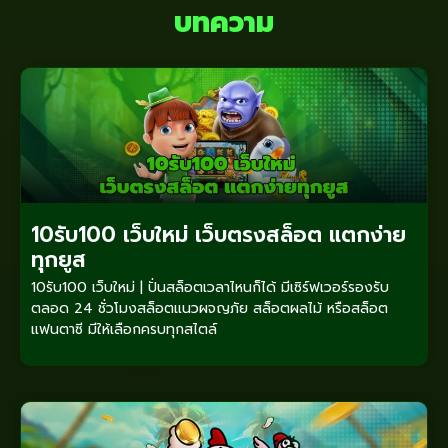
บทความ
10รับ100 เว็บใหม่ เว็บตรงสล็อต แตกง่าย
ทุกยูส
10รับ100 เว็บใหม่ | ปั่นสล็อตเวลาไหนก็ได้ มีเซิร์ฟเวอร์รองรับ
ตลอด 24 ชั่วโมงสล็อตแนวผจญภัย สล็อตผลไม้ หรือสล็อต
แฟนตาซี มีให้เลือกครบทุกสไตล์