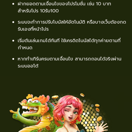
ฝากยอดตามเงื่อนไขของโปรโมชั่น เช่น 10 บาท
สำหรับโปร 10รับ100
ระบบจะทำการปรับโบนัสให้อัตโนมัติ หรือบางเว็บต้องกด
รับเองที่หน้าโปร
เริ่มต้นเล่นเกมได้ทันที ใช้เครดิตโบนัสได้ทุกค่ายตามที่
กำหนด
หากทำเทิร์นครบตามเงื่อนไข สามารถถอนได้จริงผ่าน
ระบบออโต้