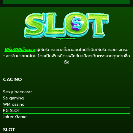
10รับ100เว็บตรง
ผู้ให้บริการเกมสล็อตออนไลน์ที่เปิดให้บริการอย่างครบ
วงจรในประเทศไทย โดยเป็นพันธมิตรหลักกับสล็อตเว็บตรงจากทุกค่ายชื่อ
ดัง
CACINO
Sexy baccarat
Sa gaming
WM casino
PG SLOT
Joker Game
SLOT