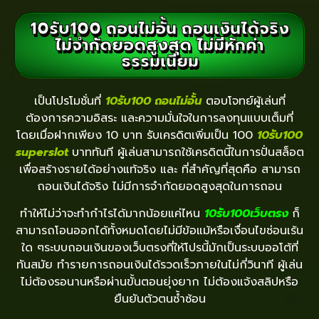
10รับ100 ถอนไม่อั้น ถอนเงินได้จริง
ไม่จำกัดยอดสูงสุด ไม่มีหักค่า
ธรรมเนียม
เป็นโปรโมชั่นที่
10รับ100 ถอนไม่อั้น
ตอบโจทย์ผู้เล่นที่
ต้องการความอิสระ และความมั่นใจในการลงทุนแบบเต็มที่
โดยเมื่อฝากเพียง 10 บาท รับเครดิตเพิ่มเป็น 100
10
รับ100
superslot
บาททันที ผู้เล่นสามารถใช้เครดิตนี้ในการปั่นสล็อต
เพื่อสร้างรายได้อย่างแท้จริง และ ที่สำคัญที่สุดคือ สามารถ
ถอนเงินได้จริง ไม่มีการจำกัดยอดสูงสุดในการถอน
ทำให้ไม่ว่าจะทำกำไรได้มากน้อยแค่ไหน
10รับ100เว็บตรง
ก็
สามารถโอนออกได้ทั้งหมดโดยไม่มีข้อแม้หรือเงื่อนไขซ่อนเร้น
ใด ๆระบบถอนเงินของเว็บตรงที่ให้โปรนี้มักเป็นระบบออโต้ที่
ทันสมัย ทำรายการถอนเงินได้รวดเร็วภายในไม่กี่วินาที ผู้เล่น
ไม่ต้องรอนานหรือผ่านขั้นตอนยุ่งยาก ไม่ต้องแจ้งสลิปหรือ
ยืนยันตัวตนซ้ำซ้อน