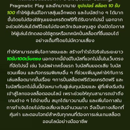
Pragmatic Play และอีกมากมาย
ซุปเปอร์ สล็อต 10
รับ
100
ทำให้ผู้เล่นมีโอกาสลุ้นแจ็กพอต และโบนัสต่าง ๆ ได้มาก
ขึ้นโดยไม่ต้องใช้ทุนเยอะเครดิตฟรีที่ได้รับจากโปรนี้ นอกจาก
จะช่วยให้เล่นได้ฟรีโดยไม่ต้องควักเงินลงทุนสูง ยังเปิดโอกาส
ให้ผู้เล่นได้ทดลองใช้สูตรหรือเทคนิคปั่นสล็อตที่ชื่นชอบได้
อย่างเต็มที่โดยไม่มีความเสี่ยง
ทำให้สามารถเพิ่มโอกาสชนะและ สร้างกำไรได้จริงในระยะยาว
10รับ100เว็บตรง
นอกจากนี้ยังมีโบนัสที่แจกไม่อั้นในเว็บตรง
ที่จัดโปรนี้ เช่น โบนัสฝากครั้งแรก โบนัสคืนยอดเสีย โบนัส
ชวนเพื่อน และกิจกรรมพิเศษอื่น ๆ ที่ช่วยเพิ่มมูลค่าให้กับการ
เล่นสล็อตมากขึ้นเรื่อย ๆการปั่นสล็อตฟรีด้วยเครดิตฟรี และ
โบนัสที่แจกไม่อั้นนี้ยังเหมาะกับผู้เล่นทุนน้อยและ ผู้ที่เพิ่งเริ่มต้น
เข้าสู่โลกของสล็อตออนไลน์ เพราะช่วยให้คุณสามารถเข้าถึง
เกมต่าง ๆ ได้ง่ายขึ้น สนุกได้ยาวนานขึ้น และเพิ่มโอกาสใน
การทำเงินโดยไม่ต้องเสี่ยงเงินจำนวนมาก จึงเป็นทางเลือกที่
คุ้มค่า และตอบโจทย์สำหรับทุกคนที่ต้องการเล่นเกมสล็อต
ออนไลน์อย่างมืออาชีพ