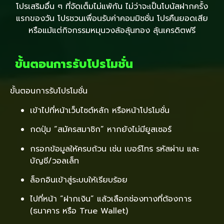
โปรเสริมอื่น ๆ ที่จัดเต็มไม่แพ้กัน ไม่ว่าจะเป็นโบนัสฝากครั้ง
แรกของวัน โปรชวนเพื่อนรับค่าคอมมิชชั่น โปรคืนยอดเสีย
หรือแม้แต่กิจกรรมหมุนวงล้อลุ้นทอง ลุ้นเครดิตฟรี
ขั้นตอนการรับโปรโมชั่น
ขั้นตอนการรับโปรโมชั่น
เข้าไปที่หน้าเว็บไซต์หลัก หรือหน้าโปรโมชั่น
กดปุ่ม “สมัครสมาชิก” หากยังไม่มียูสเซอร์
กรอกข้อมูลให้ครบถ้วน เช่น เบอร์โทร รหัสผ่าน และ
บัญชี/วอลเล็ท
ล็อกอินเข้าสู่ระบบให้เรียบร้อย
ไปที่หน้า “ฝากเงิน” แล้วเลือกช่องทางที่ต้องการ
(ธนาคาร หรือ True Wallet)