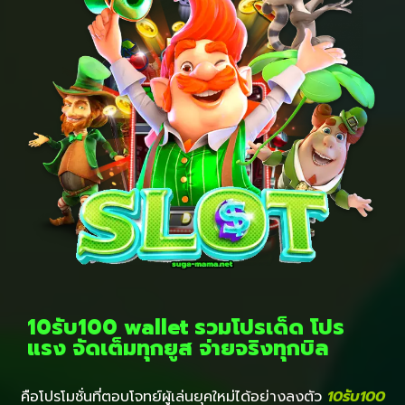
10รับ100 wallet รวมโปรเด็ด โปร
แรง จัดเต็มทุกยูส จ่ายจริงทุกบิล
คือโปรโมชั่นที่ตอบโจทย์ผู้เล่นยุคใหม่ได้อย่างลงตัว
10รับ100